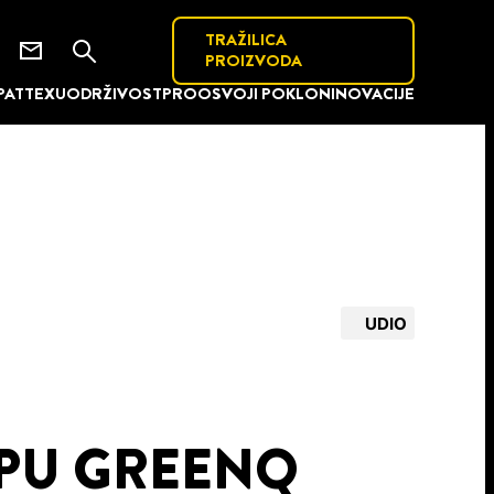
TRAŽILICA
PROIZVODA
PATTEXU
ODRŽIVOST
PRO
OSVOJI POKLON
INOVACIJE
UDIO
 PU GREENQ