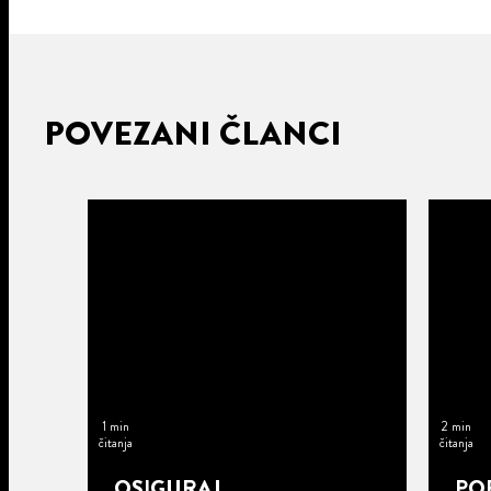
POVEZANI ČLANCI
1 min
2 min
čitanja
čitanja
OSIGURAJ
POP