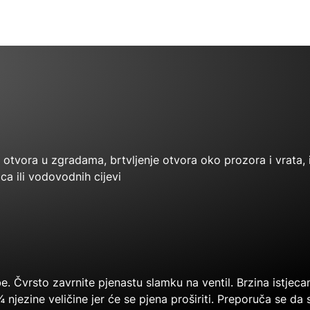
otvora u zgradama, brtvljenje otvora oko prozora i vrata, 
ca ili vodovodnih cijevi
e. Čvrsto zavrnite pjenastu slamku na ventil. Brzina istjeca
 ¾ njezine veličine jer će se pjena proširiti. Preporuča se 