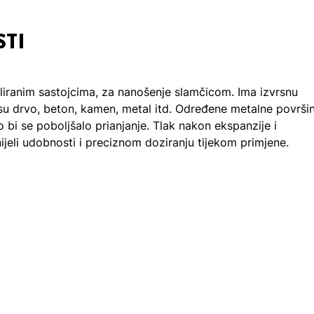
STI
iranim sastojcima, za nanošenje slamčicom. Ima izvrsnu
 su drvo, beton, kamen, metal itd. Određene metalne površi
bi se poboljšalo prianjanje. Tlak nakon ekspanzije i
jeli udobnosti i preciznom doziranju tijekom primjene.