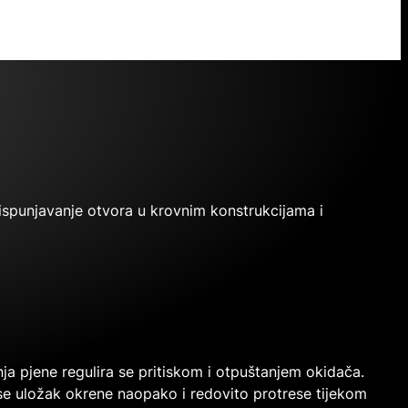
ispunjavanje otvora u krovnim konstrukcijama i
nja pjene regulira se pritiskom i otpuštanjem okidača.
da se uložak okrene naopako i redovito protrese tijekom