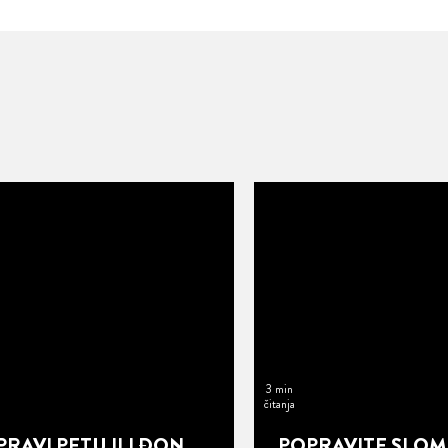
3 min
čitanja
RAVI PETU ILI ĐON
POPRAVITE SLO