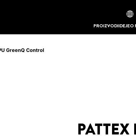
PROIZVODI
IDEJE
O 
U GreenQ Control
PATTEX