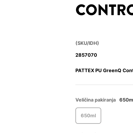
CONTR
(SKU/IDH)
2857070
PATTEX PU GreenQ Contr
Veličina pakiranja
650m
650ml