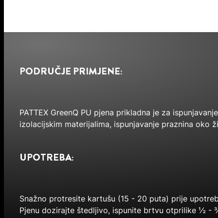
PODRUČJE PRIMJENE:
PATTEX GreenQ PU pjena prikladna je za ispunjavanje 
izolacijskim materijalima, ispunjavanje praznina oko ži
UPOTREBA:
Snažno protresite kartušu (15 - 20 puta) prije upotreb
Pjenu dozirajte štedljivo, ispunite brtvu otprilike ½ -