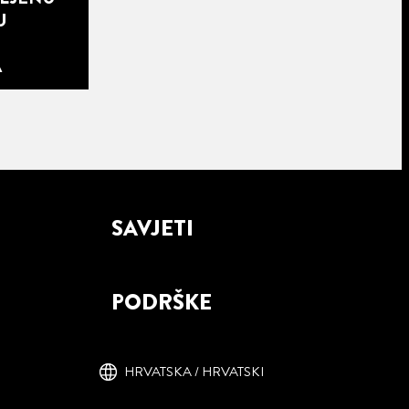
U
A
SAVJETI
PODRŠKE
HRVATSKA / HRVATSKI