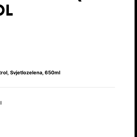
OL
ol, Svjetlozelena, 650ml
l