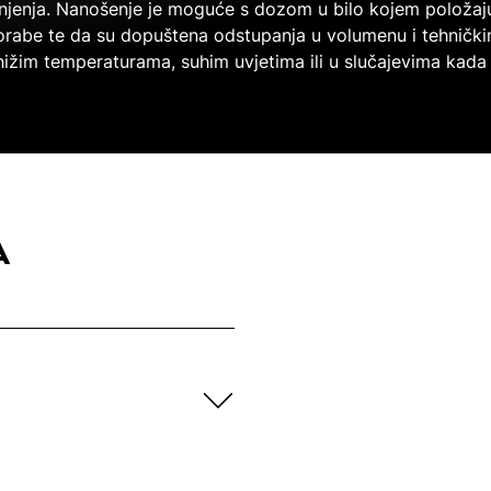
njenja. Nanošenje je moguće s dozom u bilo kojem položaju
orabe te da su dopuštena odstupanja u volumenu i tehnič
ižim temperaturama, suhim uvjetima ili u slučajevima kada 
A