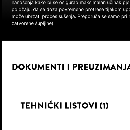
nanošenja kako bi se osigurao maksimalan učinak pje
položaju, da se doza povremeno protrese tijekom up
može ubrzati proces sušenja. Preporuča se samo pri n
zatvorene šupljine).
DOKUMENTI I PREUZIMANJ
TEHNIČKI LISTOVI
(1)