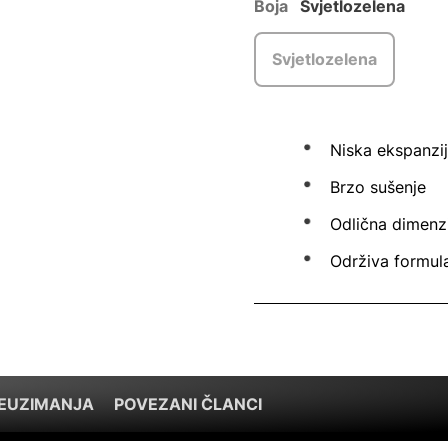
Boja
Svjetlozelena
Svjetlozelena
Niska ekspanzi
Brzo sušenje
Odlična dimenzi
Održiva formula
REUZIMANJA
POVEZANI ČLANCI