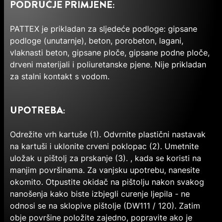
PODRUČJE PRIMJENE:
PATTEX je prikladan za sljedeće podloge: gipsane
podloge (unutarnje), beton, porobeton, lagani,
vlaknasti beton, gipsane ploče, gipsane podne ploče,
drveni materijali i poliuretanske pjene. Nije prikladan
za stalni kontakt s vodom.
UPOTREBA:
Odrežite vrh kartuše (1). Odvrnite plastični nastavak
na kartuši i uklonite crveni poklopac (2). Umetnite
uložak u pištolj za prskanje (3). , kada se koristi na
manjim površinama. Za vanjsku upotrebu, nanesite
okomito. Otpustite okidač na pištolju nakon svakog
nanošenja kako biste izbjegli curenje ljepila - ne
odnosi se na sklopive pištolje (DW111 / 120). Zatim
obje površine položite zajedno, popravite ako je