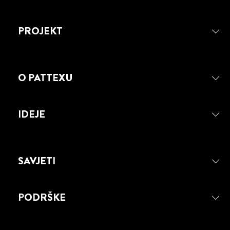
PROJEKT
O PATTEXU
IDEJE
SAVJETI
PATTEX SUPER FIX
PATTEX Super Fix - Univerzalno
PODRŠKE
montažno ljepilo