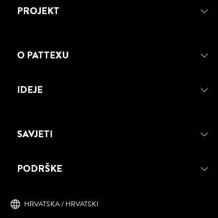
PROJEKT
O PATTEXU
IDEJE
SAVJETI
PATTEX SUPER FIX MONTAŽNI
JASTUČIĆI
PODRŠKE
PATTEX FIX Dvostrani samoljepljivi
jastučići koji se skidaju.
HRVATSKA / HRVATSKI