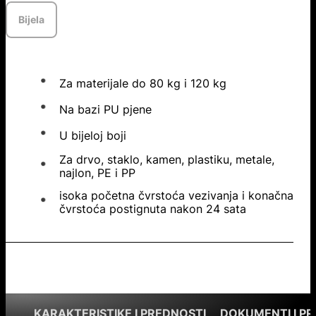
Bijela
Za materijale do 80 kg i 120 kg
Na bazi PU pjene
U bijeloj boji
Za drvo, staklo, kamen, plastiku, metale,
najlon, PE i PP
isoka početna čvrstoća vezivanja i konačna
čvrstoća postignuta nakon 24 sata
KARAKTERISTIKE I PREDNOSTI
DOKUMENTI I P