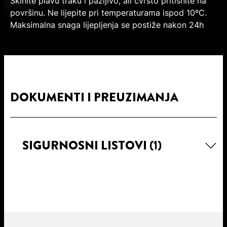
Skinite plavu traku i pažljivo, ali čvrsto pritisnite na
površinu. Ne lijepite pri temperaturama ispod 10ºC.
Maksimalna snaga lijepljenja se postiže nakon 24h
DOKUMENTI I PREUZIMANJA
SIGURNOSNI LISTOVI
(1)