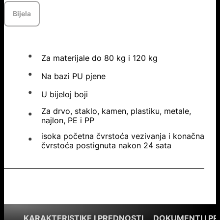
Bijela
Za materijale do 80 kg i 120 kg
Na bazi PU pjene
U bijeloj boji
Za drvo, staklo, kamen, plastiku, metale,
najlon, PE i PP
isoka početna čvrstoća vezivanja i konačna
čvrstoća postignuta nakon 24 sata
KARAKTERISTIKE I PREDNOSTI
DOKUMENTI I P