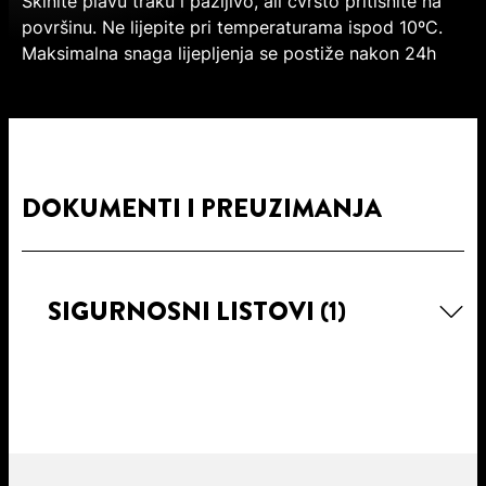
Skinite plavu traku i pažljivo, ali čvrsto pritisnite na
površinu. Ne lijepite pri temperaturama ispod 10ºC.
Maksimalna snaga lijepljenja se postiže nakon 24h
DOKUMENTI I PREUZIMANJA
SIGURNOSNI LISTOVI
(1)