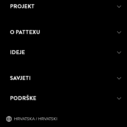
PROJEKT
O PATTEXU
IDEJE
SAVJETI
PATTEX SUPER FIX MONTAŽNI
JASTUČIĆI
PODRŠKE
PATTEX FIX Dvostrani samoljepljivi
jastučići koji se skidaju.
HRVATSKA / HRVATSKI