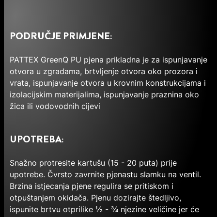
PODRUČJE PRIMJENE:
PATTEX GreenQ PU pjena prikladna je za ispunjavanje
otvora u zgradama, brtvljenje otvora oko prozora i
vrata, ispunjavanje otvora u krovnim konstrukcijama i
izolacijskim materijalima, ispunjavanje praznina oko
žica ili vodovodnih cijevi
UPOTREBA:
Snažno protresite kartušu (15 - 20 puta) prije
upotrebe. Čvrsto zavrnite pjenastu slamku na ventil.
Brzina istjecanja pjene regulira se pritiskom i
otpuštanjem okidača. Pjenu dozirajte štedljivo,
ispunite brtvu otprilike ½ - ¾ njezine veličine jer će