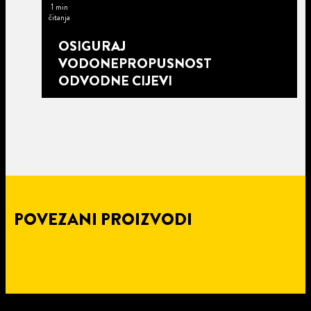
1 min
čitanja
OSIGURAJ
VODONEPROPUSNOST
ODVODNE CIJEVI
POVEZANI PROIZVODI
2 min
čitanja
3 min