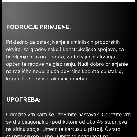
PODRUČJE PRIMJENE:
Prikladno za ostakljivanje aluminijskih prozorskih
okvira, za građevinske i konstrukcijske spojeve, za
brtvljenje prozora i vrata, za brtvljenje akvarija i
općenite radove na glaziranju. Nudi dobro prianjanje
na različite neupijajuće površine kao što su staklo,
keramičke pločice, aluminij i metali
UPOTREBA:
Odrežite vrh kartuše i zavrnite nastavak. Odrežite vrh
svrdla dijagonalno (pod kutom od oko 45 stupnjeva)
na širinu spoja. Umetnite kartušu u pištolj. Čvrsto
stisnite silikon u spoj. Obratite pozornost na